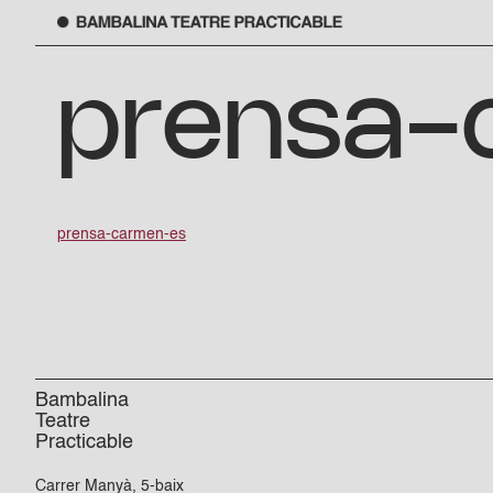
Vés
al
prensa-
contingut
prensa-carmen-es
Bambalina
Teatre
Practicable
Carrer Manyà, 5-baix