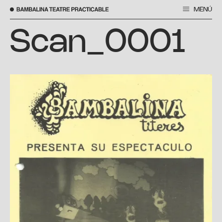
MENÚ
Vés
al
Scan_0001
contingut