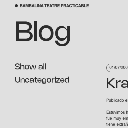
Skip
to
Blog
content
Show all
01/07/200
Uncategorized
Kra
Publicado 
Estuvimos h
fue muy emo
tiene extra