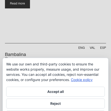
Read more
ENG
VAL
ESP
Bambalina
Teatre
We use our own and third-party cookies to ensure the
Practicable
Project funded by
website works properly, measure usage, and improve our
services. You can accept all cookies, reject non-essential
5 B, Manyà Street
46009, Valencia
cookies, or configure your preferences.
Cookie policy
info@bambalina.es
Accept all
Tel (+34) 96 391 13 73
Tel (+34) 664 576 071
Reject