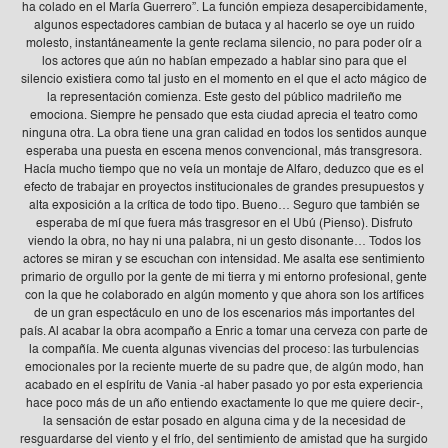
ha colado en el María Guerrero”. La función empieza desapercibidamente,
algunos espectadores cambian de butaca y al hacerlo se oye un ruido
molesto, instantáneamente la gente reclama silencio, no para poder oír a
los actores que aún no habían empezado a hablar sino para que el
silencio existiera como tal justo en el momento en el que el acto mágico de
la representación comienza. Este gesto del público madrileño me
emociona. Siempre he pensado que esta ciudad aprecia el teatro como
ninguna otra. La obra tiene una gran calidad en todos los sentidos aunque
esperaba una puesta en escena menos convencional, más transgresora.
Hacía mucho tiempo que no veía un montaje de Alfaro, deduzco que es el
efecto de trabajar en proyectos institucionales de grandes presupuestos y
alta exposición a la crítica de todo tipo. Bueno… Seguro que también se
esperaba de mí que fuera más trasgresor en el Ubú (Pienso). Disfruto
viendo la obra, no hay ni una palabra, ni un gesto disonante… Todos los
actores se miran y se escuchan con intensidad. Me asalta ese sentimiento
primario de orgullo por la gente de mi tierra y mi entorno profesional, gente
con la que he colaborado en algún momento y que ahora son los artífices
de un gran espectáculo en uno de los escenarios más importantes del
país. Al acabar la obra acompaño a Enric a tomar una cerveza con parte de
la compañía. Me cuenta algunas vivencias del proceso: las turbulencias
emocionales por la reciente muerte de su padre que, de algún modo, han
acabado en el espíritu de Vania -al haber pasado yo por esta experiencia
hace poco más de un año entiendo exactamente lo que me quiere decir-,
la sensación de estar posado en alguna cima y de la necesidad de
resguardarse del viento y el frío, del sentimiento de amistad que ha surgido