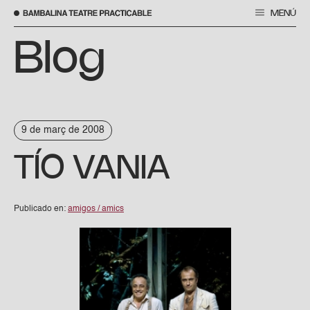
MENÚ
Vés
al
Blog
contingut
9 de març de 2008
TÍO VANIA
Publicado en:
amigos / amics