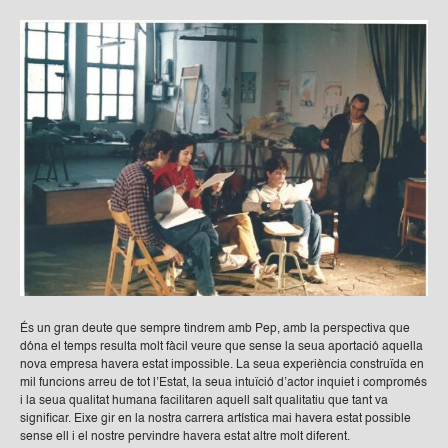
És un gran deute que sempre tindrem amb Pep, amb la perspectiva que
dóna el temps resulta molt fàcil veure que sense la seua aportació aquella
nova empresa havera estat impossible. La seua experiència construïda en
mil funcions arreu de tot l’Estat, la seua intuïció d’actor inquiet i compromés
i la seua qualitat humana facilitaren aquell salt qualitatiu que tant va
significar. Eixe gir en la nostra carrera artística mai havera estat possible
sense ell i el nostre pervindre havera estat altre molt diferent.