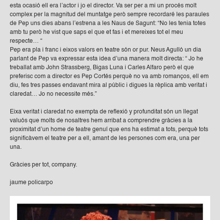
esta ocasió ell era l’actor i jo el director. Va ser per a mi un procés molt
complex per la magnitud del muntatge però sempre recordaré les paraules
de Pep uns dies abans l’estrena a les Naus de Sagunt: “No les tenia totes
amb tu però he vist que saps el que et fas i et mereixes tot el meu
respecte… “
Pep era pla i franc i eixos valors en teatre són or pur. Neus Agulló un dia
parlant de Pep va expressar esta idea d’una manera molt directa: “ Jo he
treballat amb John Strassberg, Bigas Luna i Carles Alfaro però el que
preferisc com a director es Pep Cortés perquè no va amb romanços, ell em
diu, fes tres passes endavant mira al públic i digues la rèplica amb veritat i
claredat… Jo no necessite més.”
Eixa veritat i claredat no exempta de reflexió y profunditat són un llegat
valuós que molts de nosaltres hem arribat a comprendre gràcies a la
proximitat d’un home de teatre genuí que ens ha estimat a tots, perquè tots
significàvem el teatre per a ell, amant de les persones com era, una per
una.
Gràcies per tot, company.
jaume policarpo