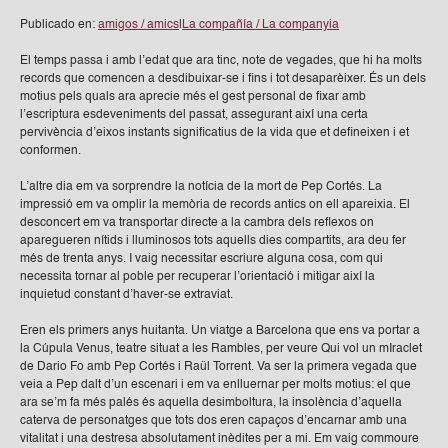
Publicado en:
amigos / amics
|
La compañía / La companyia
El temps passa i amb l’edat que ara tinc, note de vegades, que hi ha molts
records que comencen a desdibuixar-se i fins i tot desaparèixer. És un dels
motius pels quals ara aprecie més el gest personal de fixar amb
l’escriptura esdeveniments del passat, assegurant així una certa
pervivència d’eixos instants significatius de la vida que et defineixen i et
conformen.
L’altre dia em va sorprendre la notícia de la mort de Pep Cortés. La
impressió em va omplir la memòria de records antics on ell apareixia. El
desconcert em va transportar directe a la cambra dels reflexos on
aparegueren nítids i lluminosos tots aquells dies compartits, ara deu fer
més de trenta anys. I vaig necessitar escriure alguna cosa, com qui
necessita tornar al poble per recuperar l’orientació i mitigar així la
inquietud constant d’haver-se extraviat.
Eren els primers anys huitanta. Un viatge a Barcelona que ens va portar a
la Cúpula Venus, teatre situat a les Rambles, per veure Qui vol un mIraclet
de Dario Fo amb Pep Cortés i Raül Torrent. Va ser la primera vegada que
veia a Pep dalt d’un escenari i em va enlluernar per molts motius: el que
ara se’m fa més palés és aquella desimboltura, la insolència d’aquella
caterva de personatges que tots dos eren capaços d’encarnar amb una
vitalitat i una destresa absolutament inèdites per a mi. Em vaig commoure