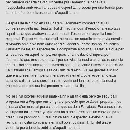
per primera vegada davant un teatre pur i honest que parlava a
l’espectador amb eixa franquesa d’esperit tan propera per una banda però
tan infreqüent en els escenaris d’aquell temps.
Després de la funció ens saludarem i acabarem compartint taula i
conversa aquella nit. Resulta fàcil d’imaginar com d’emocionat escoltava
aquell actor que acabava de veure a dalt l’escenari en aquella funció
magistral. Pep es va mostrar molt interessat en aquella companyia novella
d’Albaida amb eixe nom entre càndid i coent a l’hora: Bambalina titelles.
Parlarem de tot, en especial de la companyia alcoiana La Cazuela que per
a nosaltres, en aquell temps, era quasi una institució olímpica, per
l’admiració que ens despertava i per ser Alcoi la nostra ciutat de referència
teatral. Uns pocs anys abans havíem conegut a Mario Silvestre, director de
La Cazuela i de l’antiga Casa de Cultura d’Alcoi. Va ser gràcies a Mario
que ens presentarem per primera vegada en el xicotet escenari d’eixa
casa de cultura i va suposar un esdeveniment tan notable en la nostra
trajectòria que encara hui presumim d’aquella fita.
No sé si va ocórrer aquella mateixa nit o arran d’ella però de seguida li
proposarem a Pep que ens dirigira el projecte que estàvem preparant; es
tractava d’un musical per a xiquets que es deia Ferrabràs. Per a nosaltres
va suposar tot un repte ya que ens ho plantejarem com un canvi de patró
creatiu i de producció. El resultat va ser un espectacle exitós que va
resituar la nostra companyia en molt bon lloc dins l’àmbit del teatre
valencià per a tots els públics d’aquell moment.