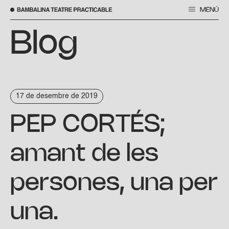
MENÚ
Vés
al
Blog
contingut
17 de desembre de 2019
PEP CORTÉS;
amant de les
persones, una per
una.