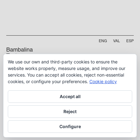
ENG
VAL
ESP
Bambalina
Teatre
Practicable
We use our own and third-party cookies to ensure the
Projecte finançat per
website works properly, measure usage, and improve our
Carrer Manyà, 5-baix
services. You can accept all cookies, reject non-essential
46009, València
cookies, or configure your preferences.
Cookie policy
info@bambalina.es
Accept all
Tel (+34) 96 391 13 73
Tel (+34) 664 576 071
Reject
Configure
Aviso Legal
Política de Privacidad