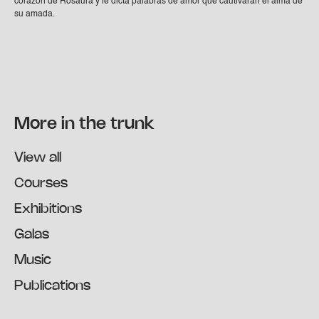
corazón de Rosaura y le dicta palabras de amor que cautivarán el alma de
su amada.
More in the trunk
View all
Courses
Exhibitions
Galas
Music
Publications