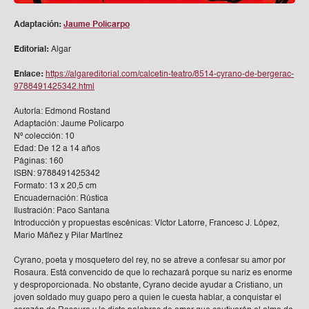
Adaptación:
Jaume Policarpo
Editorial:
Algar
Enlace:
https://algareditorial.com/calcetin-teatro/8514-cyrano-de-bergerac-
9788491425342.html
Autoría: Edmond Rostand
Adaptación: Jaume Policarpo
Nº colección: 10
Edad: De 12 a 14 años
Páginas: 160
ISBN: 9788491425342
Formato: 13 x 20,5 cm
Encuadernación: Rústica
Ilustración: Paco Santana
Introducción y propuestas escénicas: Víctor Latorre, Francesc J. López,
Mario Máñez y Pilar Martínez
Cyrano, poeta y mosquetero del rey, no se atreve a confesar su amor por
Rosaura. Está convencido de que lo rechazará porque su nariz es enorme
y desproporcionada. No obstante, Cyrano decide ayudar a Cristiano, un
joven soldado muy guapo pero a quien le cuesta hablar, a conquistar el