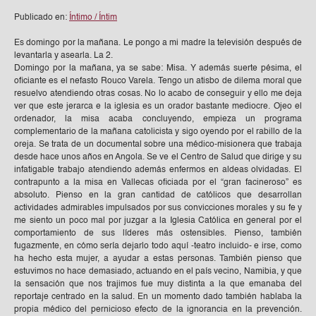
Publicado en:
Íntimo / Íntim
Es domingo por la mañana. Le pongo a mi madre la televisión después de
levantarla y asearla. La 2.
Domingo por la mañana, ya se sabe: Misa. Y además suerte pésima, el
oficiante es el nefasto Rouco Varela. Tengo un atisbo de dilema moral que
resuelvo atendiendo otras cosas. No lo acabo de conseguir y ello me deja
ver que este jerarca e la iglesia es un orador bastante mediocre. Ojeo el
ordenador, la misa acaba concluyendo, empieza un programa
complementario de la mañana catolicista y sigo oyendo por el rabillo de la
oreja. Se trata de un documental sobre una médico-misionera que trabaja
desde hace unos años en Angola. Se ve el Centro de Salud que dirige y su
infatigable trabajo atendiendo además enfermos en aldeas olvidadas. El
contrapunto a la misa en Vallecas oficiada por el “gran facineroso” es
absoluto. Pienso en la gran cantidad de católicos que desarrollan
actividades admirables impulsados por sus convicciones morales y su fe y
me siento un poco mal por juzgar a la Iglesia Católica en general por el
comportamiento de sus líderes más ostensibles. Pienso, también
fugazmente, en cómo sería dejarlo todo aquí -teatro incluido- e irse, como
ha hecho esta mujer, a ayudar a estas personas. También pienso que
estuvimos no hace demasiado, actuando en el país vecino, Namibia, y que
la sensación que nos trajimos fue muy distinta a la que emanaba del
reportaje centrado en la salud. En un momento dado también hablaba la
propia médico del pernicioso efecto de la ignorancia en la prevención.