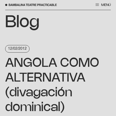
MENÚ
Skip
to
Blog
content
12/02/2012
ANGOLA COMO
ALTERNATIVA
(divagación
dominical)