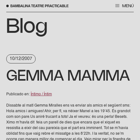
MENÚ
Skip
to
Blog
content
10/12/2007
GEMMA MAMMA
Publicado en:
Íntimo / Íntim
Dissabte al matí Gemma Miralles ens va enviar als amics el següent sms:
Hola amics i amigues! Ahir, per fí, va nèixer Manel a les 19’45. És grandot
com son pare.Us aniré trucant a tots! Ja el veureu: és una perla! Besets.
Ximo m’havía dit feia un parell de dies que encara que el xiquet es
ressistia a eixir del cau pareixia que el part era imminent. Tot se m’havia
oblidat fins que vaig rebre el missatge a les 8’22h. I la veritat, no se’m
ocorre cap manera millor de començar el dia. Vaig mirar per la finestra de