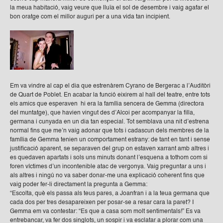
la meua habitació, vaig veure que lluïa el sol de desembre i vaig agafar el
bon oratge com el millor auguri per a una vida tan incipient.
Em va vindre al cap el dia que estrenàrem Cyrano de Bergerac a l’Auditòri
de Quart de Poblet. En acabar la funció eixirem al hall del teatre, entre tots
els amics que esperaven hi era la família sencera de Gemma (directora
del muntatge), que havien vingut des d’Alcoi per acompanyar la filla,
germana i cunyada en un dia tan especial. Tot semblava una nit d’estrena
normal fins que me’n vaig adonar que tots i cadascun dels membres de la
família de Gemma tenien un comportament estrany: de tant en tant i sense
justificació aparent, se separaven del grup on estaven xarrant amb altres i
es quedaven apartats i sols uns minuts donant l’esquena a tothom com si
foren víctimes d’un incontenible atac de vergonya. Vaig preguntar a uns i
als altres i ningú no va saber donar-me una explicació coherent fins que
vaig poder fer-li directament la pregunta a Gemma:
“Escolta, què els passa als teus pares, a Joanfran i a la teua germana que
cada dos per tres desapareixen per posar-se a resar cara la paret? I
Gemma em va contestar: “Es que a casa som molt sentimentals!” Es va
entrebancar, va fer dos singlots, un sospir i va esclatar a plorar com una