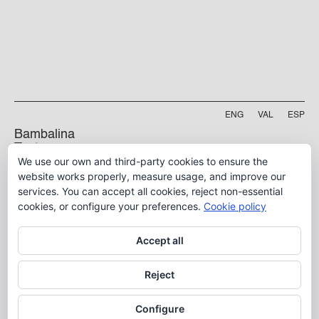
ENG
VAL
ESP
Bambalina
Teatre
We use our own and third-party cookies to ensure the
Practicable
Project funded by
website works properly, measure usage, and improve our
services. You can accept all cookies, reject non-essential
5 B, Manyà Street
46009, Valencia
cookies, or configure your preferences.
Cookie policy
info@bambalina.es
Accept all
Tel (+34) 96 391 13 73
Tel (+34) 664 576 071
Reject
Configure
Aviso Legal