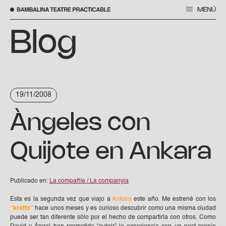
MENÚ
Skip
to
Blog
content
19/11/2008
Àngeles con
Quijote en Ankara
Publicado en:
La compañía / La companyia
Esta es la segunda vez que viajo a
Ankara
este año. Me estrené con los
“krafts”
hace unos meses y es curioso descubrir como una misma ciudad
puede ser tan diferente sólo por el hecho de compartirla con otros. Como