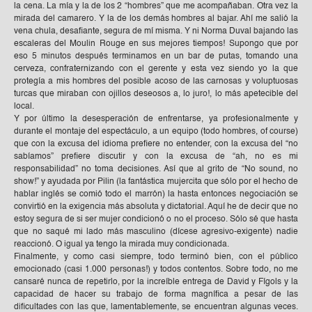
la cena. La mía y la de los 2 “hombres” que me acompañaban. Otra vez la
mirada del camarero. Y la de los demás hombres al bajar. Ahí me salió la
vena chula, desafiante, segura de mí misma. Y ni Norma Duval bajando las
escaleras del Moulin Rouge en sus mejores tiempos! Supongo que por
eso 5 minutos después terminamos en un bar de putas, tomando una
cerveza, confraternizando con el gerente y esta vez siendo yo la que
protegía a mis hombres del posible acoso de las carnosas y voluptuosas
turcas que miraban con ojillos deseosos a, lo juro!, lo más apetecible del
local.
Y por último la desesperación de enfrentarse, ya profesionalmente y
durante el montaje del espectáculo, a un equipo (todo hombres, of course)
que con la excusa del idioma prefiere no entender, con la excusa del “no
sabíamos” prefiere discutir y con la excusa de “ah, no es mi
responsabilidad” no toma decisiones. Así que al grito de “No sound, no
show!” y ayudada por Pilin (la fantástica mujercita que sólo por el hecho de
hablar inglés se comió todo el marrón) la hasta entonces negociación se
convirtió en la exigencia más absoluta y dictatorial. Aquí he de decir que no
estoy segura de si ser mujer condicionó o no el proceso. Sólo sé que hasta
que no saqué mi lado más masculino (dícese agresivo-exigente) nadie
reaccionó. O igual ya tengo la mirada muy condicionada.
Finalmente, y como casi siempre, todo terminó bien, con el público
emocionado (casi 1.000 personas!) y todos contentos. Sobre todo, no me
cansaré nunca de repetirlo, por la increíble entrega de David y Fígols y la
capacidad de hacer su trabajo de forma magnífica a pesar de las
dificultades con las que, lamentablemente, se encuentran algunas veces.