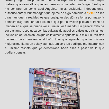
David y Ángel han prometido “cubrir” la experiencia con un post propio
prefiero que sean ellos quienes ofrezcan su mirada más “virgen”. Así que
me centraré en cómo aquí Angeles, mujer, occidental independiente-
autosuficiente y tour manager que ejerce de algo parecido a
“jefa”
en las
giras (aunque la realidad es que cualquier decisión se toma por mayoría
democrática), sentí en un país en el que por televisión pixelan el trozo de
imagen en el que se pueda ver a una mujer fumando. En general trato de
ser bastante respetuosa con las culturas de aquellos países que visitamos,
incluso en aquellos en los que es totalmente opuesta a la mía. En Pakistán
haciendo cola para entrar al baño tuve que aguantar que las mismas
mujeres me llamaran puta y, aún así, tan sólo les pedí que me trataran con
el mismo respeto que yo demostraba hacia ellas a pesar de lo que
pudiera pensar.