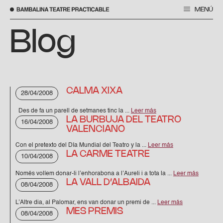
MENÚ
Skip
to
Blog
content
CALMA XIXA
28/04/2008
Des de fa un parell de setmanes tinc la ...
Leer más
LA BURBUJA DEL TEATRO
16/04/2008
VALENCIANO
Con el pretexto del Día Mundial del Teatro y la ...
Leer más
LA CARME TEATRE
10/04/2008
Només volíem donar-li l’enhorabona a l’Aureli i a tota la ...
Leer más
LA VALL D’ALBAIDA
08/04/2008
L’Altre dia, al Palomar, ens van donar un premi de ...
Leer más
MES PREMIS
08/04/2008