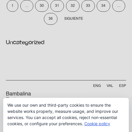
1
…
30
31
32
33
34
…
36
SIGUIENTE
Uncategorized
ENG
VAL
ESP
Bambalina
Teatre
We use our own and third-party cookies to ensure the
Practicable
Project funded by
website works properly, measure usage, and improve our
services. You can accept all cookies, reject non-essential
5 B, Manyà Street
46009, Valencia
cookies, or configure your preferences.
Cookie policy