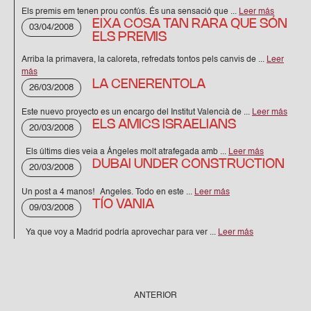
Els premis em tenen prou confús. És una sensació que ...
Leer más
EIXA COSA TAN RARA QUE SÓN
03/04/2008
ELS PREMIS
Arriba la primavera, la caloreta, refredats tontos pels canvis de ...
Leer
más
LA CENERENTOLA
26/03/2008
Este nuevo proyecto es un encargo del Institut Valencià de ...
Leer más
ELS AMICS ISRAELIANS
20/03/2008
Els últims dies veia a Ángeles molt atrafegada amb ...
Leer más
DUBAI UNDER CONSTRUCTION
20/03/2008
Un post a 4 manos! Angeles. Todo en este ...
Leer más
TÍO VANIA
09/03/2008
Ya que voy a Madrid podría aprovechar para ver ...
Leer más
ANTERIOR