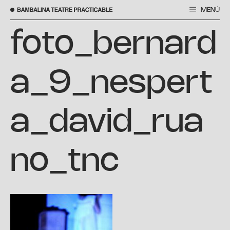
MENÚ
Saltar
al
foto_bernard
contenido
a_9_nespert
a_david_rua
no_tnc