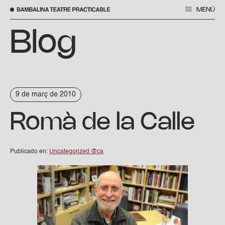
MENÚ
Vés
al
Blog
contingut
9 de març de 2010
Romà de la Calle
Publicado en:
Uncategorized @ca