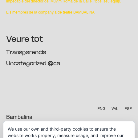
impecable del director del Muvim Romà de la Calle i tot el seu equip.
Els membres de la companyia de teatre BAMBALINA
Veure tot
Transparencia
Uncategorized @ca
ENG
VAL
ESP
Bambalina
Teatre
We use our own and third-party cookies to ensure the
Practicable
Projecte finançat per
website works properly, measure usage, and improve our