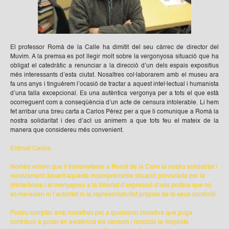
El professor Romà de la Calle ha dimitit del seu càrrec de director del
Muvim. A la premsa es pot llegir molt sobre la vergonyosa situació que ha
obligat el catedràtic a renunciar a la direcció d’un dels espais expositius
més interessants d’esta ciutat. Nosaltres col·laborarem amb el museu ara
fa uns anys i tinguérem l’ocasió de tractar a aquest intel·lectual i humanista
d’una talla excepcional. Es una autèntica vergonya per a tots el que està
ocorreguent com a conseqüència d’un acte de censura intolerable. Li hem
fet arribar una breu carta a Carlos Pérez per a que li comunique a Romà la
nostra solidaritat i des d’ací us animem a que tots feu el mateix de la
manera que considereu més convenient.
Estimat Carlos.
Només volíem que li transmeteres a Romà de la Calle la nostra solidaritat i
recolzament davant aquesta incomprensible situació provocada per la
intolerància i el menyspreu a la llibertat d’expressió d’uns polítics que no
es mereixen ni l’autoritat ni la representativitat pròpies de la seua condició.
Podeu comptar amb nosaltres per a qualsevol iniciativa que puga
contribuir a posar en evidència els censors i recolzar la resposta