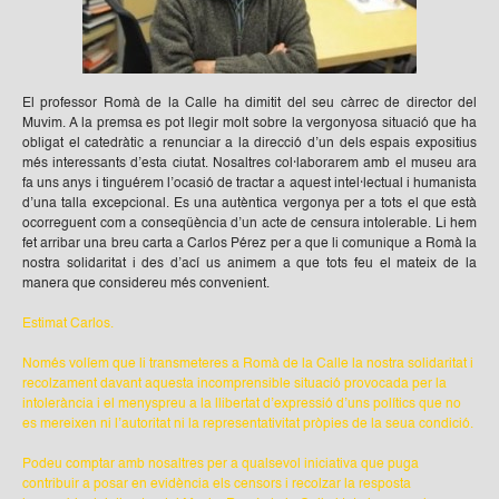
El professor Romà de la Calle ha dimitit del seu càrrec de director del
Muvim. A la premsa es pot llegir molt sobre la vergonyosa situació que ha
obligat el catedràtic a renunciar a la direcció d’un dels espais expositius
més interessants d’esta ciutat. Nosaltres col·laborarem amb el museu ara
fa uns anys i tinguérem l’ocasió de tractar a aquest intel·lectual i humanista
d’una talla excepcional. Es una autèntica vergonya per a tots el que està
ocorreguent com a conseqüència d’un acte de censura intolerable. Li hem
fet arribar una breu carta a Carlos Pérez per a que li comunique a Romà la
nostra solidaritat i des d’ací us animem a que tots feu el mateix de la
manera que considereu més convenient.
Estimat Carlos.
Només volíem que li transmeteres a Romà de la Calle la nostra solidaritat i
recolzament davant aquesta incomprensible situació provocada per la
intolerància i el menyspreu a la llibertat d’expressió d’uns polítics que no
es mereixen ni l’autoritat ni la representativitat pròpies de la seua condició.
Podeu comptar amb nosaltres per a qualsevol iniciativa que puga
contribuir a posar en evidència els censors i recolzar la resposta