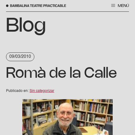
MENÚ
Saltar
al
Blog
contenido
09/03/2010
Romà de la Calle
Publicado en:
Sin categorizar