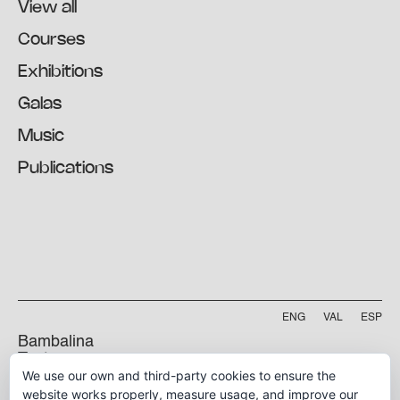
View all
Courses
Exhibitions
Galas
Music
Publications
ENG
VAL
ESP
Bambalina
Teatre
We use our own and third-party cookies to ensure the
Practicable
Project funded by
website works properly, measure usage, and improve our