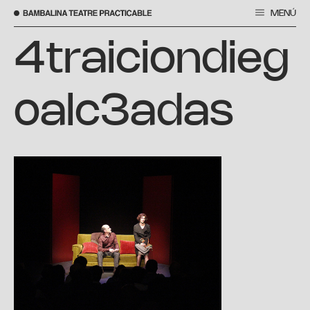
MENÚ
Saltar
al
4traiciondieg
contenido
oalc3adas