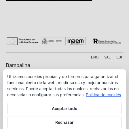
ENG
VAL
ESP
Bambalina
Teatre
Utilizamos cookies propias y de terceros para garantizar el
Practicable
funcionamiento de la web, medir su uso y mejorar nuestros
servicios. Puede aceptar todas las cookies, rechazar las no
Calle Manyà, 5-bajo
46009, Valencia
necesarias o configurar sus preferencias.
Política de cookies
info@bambalina.es
Aceptar todo
Tel (+34) 96 391 13 73
Tel (+34) 664 576 071
Rechazar