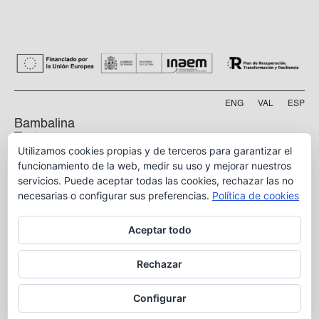
ENG
VAL
ESP
Bambalina
Teatre
Utilizamos cookies propias y de terceros para garantizar el
Practicable
funcionamiento de la web, medir su uso y mejorar nuestros
servicios. Puede aceptar todas las cookies, rechazar las no
Calle Manyà, 5-bajo
46009, Valencia
necesarias o configurar sus preferencias.
Política de cookies
info@bambalina.es
Aceptar todo
Tel (+34) 96 391 13 73
Tel (+34) 664 576 071
Rechazar
Configurar
Aviso Legal
Política de Privacidad