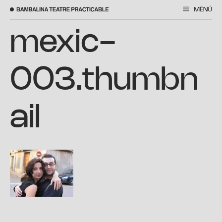
MENÚ
Saltar
al
mexic-
contenido
003.thumbn
ail