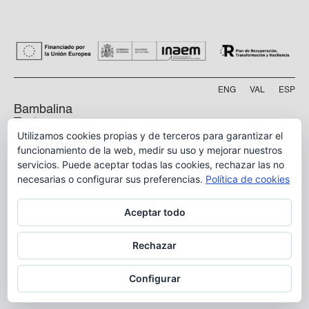
ENG
VAL
ESP
Bambalina
Teatre
Utilizamos cookies propias y de terceros para garantizar el
Practicable
funcionamiento de la web, medir su uso y mejorar nuestros
servicios. Puede aceptar todas las cookies, rechazar las no
Calle Manyà, 5-bajo
46009, Valencia
necesarias o configurar sus preferencias.
Política de cookies
info@bambalina.es
Aceptar todo
Tel (+34) 96 391 13 73
Tel (+34) 664 576 071
Rechazar
Configurar
Aviso Legal
Política de Privacidad