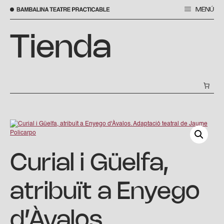
MENÚ
Saltar
Tienda
al
contenido
Curial i Güelfa,
atribuït a Enyego
d’Àvalos.