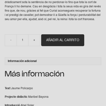
dràsticament sota la sentència de no perdonar-lo fins que tota la cort de
França li ho demane. Cau en desgràcia i tota la seua vida es gira del revés
fins que, de nou, gràcies al fet que Curial aconsegueix recuperar la fortuna
i el prestigi de cavaller, pot demostrar-li a Güelfa la força i perdurabilitat del
seu amor per ella, ajudat, això sí, pel rei, la reina i tota la cort francesa.
AÑADIR AL CARRITO
-
+
Curial
i
Güelfa,
atribuït
a
Información adicional
Enyego
d'Àvalos.
Adaptació
Más información
teatral
de
Jaume
Text
Jaume Policarpo
Policarpo
cantidad
Projecte didàctic
Maribel Bayona
Introducció
Abel Soler