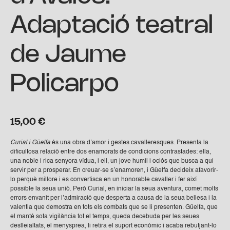
Adaptació teatral
de Jaume
Policarpo
15,00
€
Curial i Güelfa
és una obra d’amor i gestes cavalleresques. Presenta la
dificultosa relació entre dos enamorats de condicions contrastades: ella,
una noble i rica senyora vídua, i ell, un jove humil i ociós que busca a qui
servir per a prosperar. En creuar-se s’enamoren, i Güelfa decideix afavorir-
lo perquè millore i es convertisca en un honorable cavaller i fer així
possible la seua unió. Però Curial, en iniciar la seua aventura, comet molts
errors envanit per l’admiració que desperta a causa de la seua bellesa i la
valentia que demostra en tots els combats que se li presenten. Güelfa, que
el manté sota vigilància tot el temps, queda decebuda per les seues
deslleialtats, el menysprea, li retira el suport econòmic i acaba rebutjant-lo