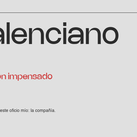
alenciano
n impensado
ste oficio mío: la compañía.