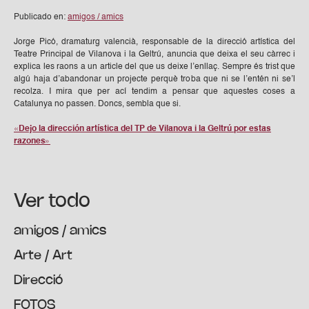
Publicado en:
amigos / amics
Jorge Picó, dramaturg valencià, responsable de la direcció artística del
Teatre Principal de Vilanova i la Geltrú, anuncia que deixa el seu càrrec i
explica les raons a un article del que us deixe l’enllaç. Sempre és trist que
algú haja d’abandonar un projecte perquè troba que ni se l’entén ni se’l
recolza. I mira que per ací tendim a pensar que aquestes coses a
Catalunya no passen. Doncs, sembla que si.
«Dejo la dirección artística del TP de Vilanova i la Geltrú por estas
razones»
Ver todo
amigos / amics
Arte / Art
Direcció
FOTOS