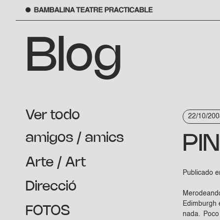
Saltar
al
Blog
contenido
Ver todo
22/10/200
amigos / amics
PI
Arte / Art
Publicado e
Direcció
Merodeando
Edimburgh e
FOTOS
nada. Poco