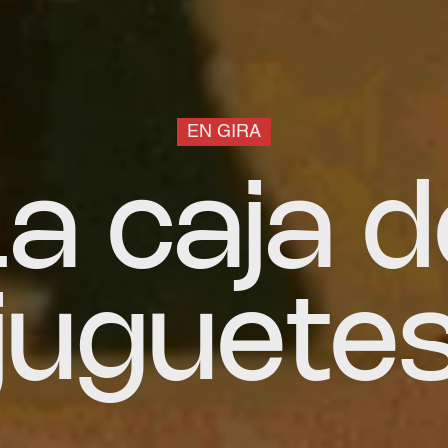
EN GIRA
La caja d
juguete