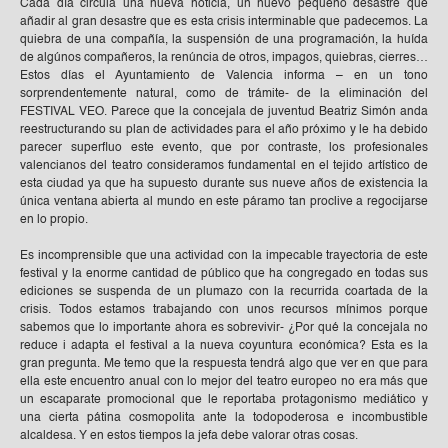
Cada día circula una nueva noticia, un nuevo pequeño desastre que
añadir al gran desastre que es esta crisis interminable que padecemos. La
quiebra de una compañía, la suspensión de una programación, la huída
de algúnos compañeros, la renúncia de otros, impagos, quiebras, cierres…
Estos días el Ayuntamiento de Valencia informa – en un tono
sorprendentemente natural, como de trámite- de la eliminación del
FESTIVAL VEO. Parece que la concejala de juventud Beatriz Simón anda
reestructurando su plan de actividades para el año próximo y le ha debido
parecer superfluo este evento, que por contraste, los profesionales
valencianos del teatro consideramos fundamental en el tejido artístico de
esta ciudad ya que ha supuesto durante sus nueve años de existencia la
única ventana abierta al mundo en este páramo tan proclive a regocijarse
en lo propio.
Es incomprensible que una actividad con la impecable trayectoria de este
festival y la enorme cantidad de público que ha congregado en todas sus
ediciones se suspenda de un plumazo con la recurrida coartada de la
crisis. Todos estamos trabajando con unos recursos mínimos porque
sabemos que lo importante ahora es sobrevivir- ¿Por qué la concejala no
reduce i adapta el festival a la nueva coyuntura económica? Esta es la
gran pregunta. Me temo que la respuesta tendrá algo que ver en que para
ella este encuentro anual con lo mejor del teatro europeo no era más que
un escaparate promocional que le reportaba protagonismo mediático y
una cierta pátina cosmopolita ante la todopoderosa e incombustible
alcaldesa. Y en estos tiempos la jefa debe valorar otras cosas.