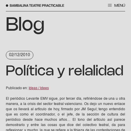
MENÚ
Saltar
al
Blog
contenido
02/12/2010
Política y relalidad
Publicado en:
Ideas / Idees
El periódico Levante EMV sigue, por tercer día, refiriéndose de una u otra
manera, a la crisis del sector teatral valenciano. Os dejo un nuevo enlace
que os llevará al artículo de hoy, firmado por JM Seguí; tengo entendido
que es como el coordinador, o el jefe, de la sección de cultura del
periódico desde hace muchos años… El tono del artículo así parece
demostrarlo y entre las cosas que dice del colectivo teatral, da para
reflexionar, y mucho, la que se refiere a la tibieza de las contestaciones de