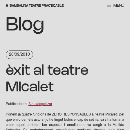
MENÚ
Saltar
al
Blog
contenido
20/09/2010
èxit al teatre
MIcalet
Publicado en:
Sin categorizar
Portem ja quatre funcions de ZERO RESPONSABLES al teatre Micalet i pel
que em diuen els actors (jo he tingut bolos el cap de setmana) s’ha tornat a
crear aquell ambient tan especial i emotiu que va sorgir a la Matilde