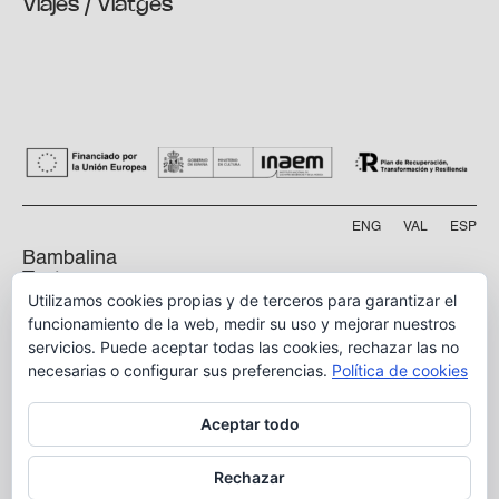
Viajes / Viatges
ENG
VAL
ESP
Bambalina
Teatre
Practicable
Utilizamos cookies propias y de terceros para garantizar el
funcionamiento de la web, medir su uso y mejorar nuestros
Calle Manyà, 5-bajo
servicios. Puede aceptar todas las cookies, rechazar las no
46009, Valencia
necesarias o configurar sus preferencias.
Política de cookies
info@bambalina.es
Aceptar todo
Tel (+34) 96 391 13 73
Tel (+34) 664 576 071
Rechazar