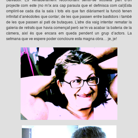
Salvador. És vertaderament reconfortant sentir-se xicoteta part d’un
projecte com este (no m’ix ara cap paraula que el definisca com cal)Esta
omplint-se cada dia la sala i tots els que fan diàriament la funció tenen
infinitat d’anècdotes que contar; de les que passen entre bastidors i també
de les que passen al pati de butaques. L’atre dia vaig intentar rematar la
galeria de retrats que havia començat però se’m va acabar la bateria de la
càmera, així és que encara em queda pendent un grup d’actors. La
setmana que ve espere poder concloure esta magna obra… je, je!