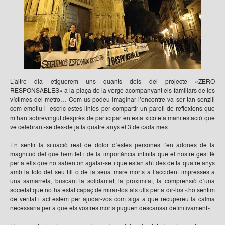
L’altre dia etiguerem uns quants dels del projecte «ZERO
RESPONSABLES» a la plaça de la verge acompanyant els familiars de les
víctimes del metro… Com us podeu imaginar l’encontre va ser tan senzill
com emotiu i escric estes linies per compartir un parell de reflexions que
m’han sobrevingut després de participar en esta xicoteta manifestació que
ve celebrant-se des-de ja fa quatre anys el 3 de cada mes.
En sentir la situació real de dolor d’estes persones t’en adones de la
magnitud del que hem fet i de la importància infinita que el nostre gest té
per a ells que no saben on agafar-se i que estan ahí des de fa quatre anys
amb la foto del seu fill o de la seua mare morts a l’accident impresses a
una samarreta, buscant la solidaritat, la proximitat, la comprensió d’una
societat que no ha estat capaç de mirar-los als ulls per a dir-los «ho sentim
de veritat i ací estem per ajudar-vos com siga a que recupereu la calma
necessaria per a que els vostres morts puguen descansar definitivament»