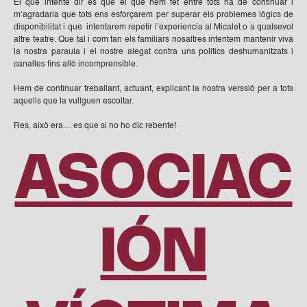
El que intente dir es que el que hem fet entre tots ha de continuar i
m’agradaria que tots ens esforçarem per superar els problemes lògics de
disponibilitat i que intentarem repetir l’experiencia al Micalet o a qualsevol
altre teatre. Que tal i com fan els familiars nosaltres intentem mantenir viva
la nostra paraula i el nostre alegat contra uns politics deshumanitzats i
canalles fins allò incomprensible.
Hem de continuar treballant, actuant, explicant la nostra verssió per a tots
aquells que la vullguen escoltar.
Res, això era… es que si no ho dic rebente!
ASOCIAC
IÓN