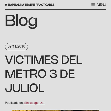
MENÚ
Saltar
al
Blog
contenido
09/11/2010
VICTIMES DEL
METRO 3 DE
JULIOL
Publicado en:
Sin categorizar