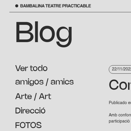
Saltar
al
Blog
contenido
Ver todo
22/11/202
amigos / amics
Con
Arte / Art
Publicado 
Direcció
Amb conformi
participaci
FOTOS