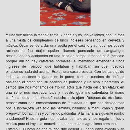
Y una vez hecha la faena? fiesta! Y ángels y yo, las valientes, nos unimos
a una fiesta de cumpleaños de unos ingleses pensando en cerveza y
música. Óscar se fue a dar una vuelta por el castillo y aunque nos cueste
reconocerlo fue mejor opción. Ibamos pensando en sanguangos
despelotados y acabamos en una casa de campo tomando café (nescafé
porque allí no hay cafeteras normales) e intentando entender a unos
ingleses de liverpool que hablaban y hablaban sin que nosotros
pillasemos nada del acento. Eso sí, una casa preciosa. Con los caretos de
indios americanos colgados en la pared, con los cuadros de delfines
haciendo el amor, con su sección de pallasos y un niño hiperactivo. Al
tiempo que nos moríamos de frío un actor que hacía del gran Ataturk en
una serie nos mostraba fotos y nuestro guía me calentaba la mano
cariñosamente….allí empezó nuestro idilio,ejem. Después de esa tarde,
pensar como nos encontrabamos de frustadas así que nos desfogamos
por la noche,otra vez sólo las féminas, bailando a manu chao y goran
bregovich borrachinas y comiendo palomitas. A la mañana siguiente rumbo
a estambul! Nuestro guía nos llevaba las maletas y nos regaló anillos y
música para el trayecto, maravillado por nuestro magnetismo personal.
Estambul. El hotel dejaba mucho que desear. El baño daba miedito y se