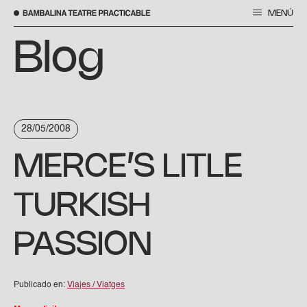
MENÚ
Saltar
al
Blog
contenido
28/05/2008
MERCE’S LITLE
TURKISH
PASSION
Publicado en:
Viajes / Viatges