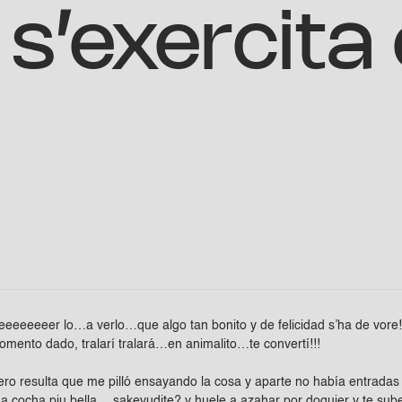
s’exercita
eeeeeeer lo…a verlo…que algo tan bonito y de felicidad s’ha de vore!
mento dado, tralarí tralará…en animalito…te convertí!!!
ero resulta que me pilló ensayando la cosa y aparte no había entradas
na cocha piu bella …sakevudite? y huele a azahar por doquier y te sub