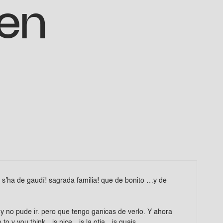
 en
 s’ha de gaudí! sagrada familia! que de bonito …y de
 y no pude ir. pero que tengo ganicas de verlo. Y ahora
e to y you think…is nice…is la otia…is guais…