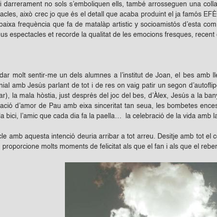
 darrerament no sols s’emboliquen ells, també arrosseguen una colla
acles, això crec jo que és el detall que acaba produint el ja famós
baixa frequència que fa de matalàp artistic y socioamistós d’esta co
eus espectacles et recorde la qualitat de les emocions fresques, rece
ar molt sentir-me un dels alumnes a l’institut de Joan, el bes amb
ial amb Jesús parlant de tot i de res on vaig patir un segon d’autoflip
r), la mala hòstia, just després del joc del bes, d’Àlex, Jesús a la ba
ració d’amor de Pau amb eixa sinceritat tan seua, les bombetes ence
a bici, l’amic que cada dia fa la paella… la celebració de la vida amb 
e amb aquesta intenció deuria arribar a tot arreu. Desitje amb tot el c
proporcione molts moments de felicitat als que el fan i als que el rebe