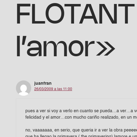
FLOTANT 
l’amor»
juanfran
26/03/2009 a las 11:00
pues a ver si voy a verlo en cuanto se pueda…a ver…a ve
felicidad y el amor…con mucho cariño realizado, en un mo
no, vaaaaaaa, en serio, que queria ir a ver la obra peeee
que ha llegao la primavera ( the primavering) lamore e u