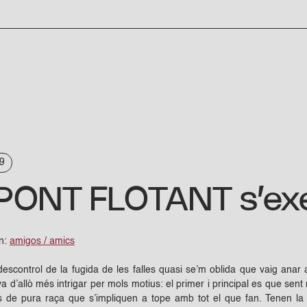
9
PONT FLOTANT s’exe
en:
amigos / amics
descontrol de la fugida de les falles quasi se’m oblida que vaig anar 
a d’allò més intrigar per mols motius: el primer i principal es que sent m
s de pura raça que s’impliquen a tope amb tot el que fan. Tenen la in