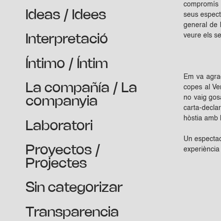
compromís i
Ideas / Idees
seus espect
general de 
veure els s
Interpretació
Íntimo / Íntim
Em va agrad
La compañía / La
copes al Ven
no vaig gosa
companyia
carta-decla
hòstia amb l
Laboratori
Un espectacl
Proyectos /
experiència 
Projectes
Sin categorizar
Transparencia