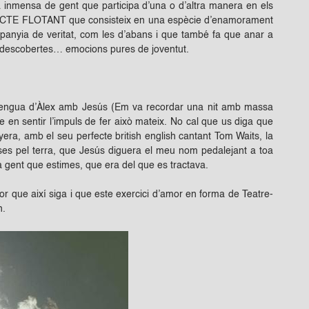
 inmensa de gent que participa d’una o d’altra manera en els
 EFÈCTE FLOTANT que consisteix en una espècie d’enamorament
mpanyia de veritat, com les d’abans i que també fa que anar a
nt descobertes… emocions pures de joventut.
 llengua d’Àlex amb Jesús (Em va recordar una nit amb massa
e en sentir l’impuls de fer això mateix. No cal que us diga que
nyera, amb el seu perfecte british english cantant Tom Waits, la
ses pel terra, que Jesús diguera el meu nom pedalejant a toa
la gent que estimes, que era del que es tractava.
or que així siga i que este exercici d’amor en forma de Teatre-
n.