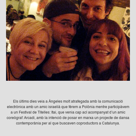
Els últims dies veia a Ángeles molt atrafegada amb la comunicació
electrònica amb un amic israelià que férem a Polònia mentre participàvem
a un Festival de Titelles: Itai, que venia cap ací acompanyat d’un amic
coreògraf: Arcadi, amb la intenció de posar en marxa un projecte de dansa
contemporània per al que buscaven coproductors a Catalunya.