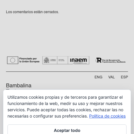
Los comentarios están cerrados.
ENG
VAL
ESP
Bambalina
Teatre
Practicable
Utilizamos cookies propias y de terceros para garantizar el
funcionamiento de la web, medir su uso y mejorar nuestros
Calle Manyà, 5-bajo
servicios. Puede aceptar todas las cookies, rechazar las no
46009, Valencia
necesarias o configurar sus preferencias.
Política de cookies
info@bambalina.es
Aceptar todo
Tel (+34) 96 391 13 73