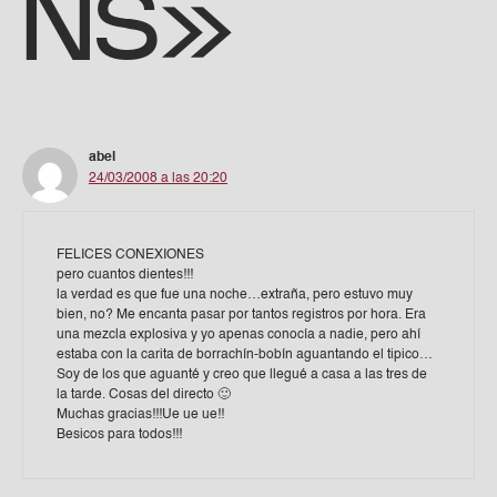
NS»
abel
24/03/2008 a las 20:20
FELICES CONEXIONES
pero cuantos dientes!!!
la verdad es que fue una noche…extraña, pero estuvo muy
bien, no? Me encanta pasar por tantos registros por hora. Era
una mezcla explosiva y yo apenas conocía a nadie, pero ahí
estaba con la carita de borrachín-bobín aguantando el tipico…
Soy de los que aguanté y creo que llegué a casa a las tres de
la tarde. Cosas del directo 🙂
Muchas gracias!!!Ue ue ue!!
Besicos para todos!!!