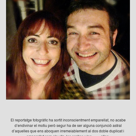
El reportatge fotogràfic ha sortit inconscientment emparellat, no acabe
d’endivinar el motiu però segur ha de ser alguna conjunció astral
d’aquelles que ens aboquen irremeiablement al dos doble duplicat i