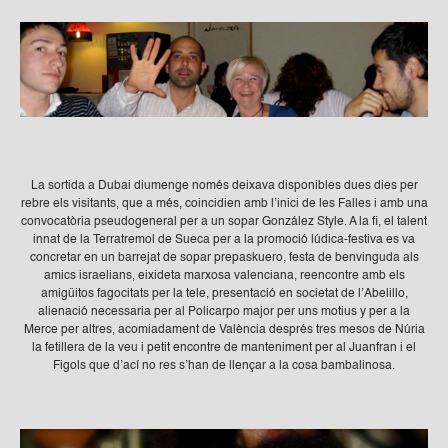
La sortida a Dubai diumenge només deixava disponibles dues dies per
rebre els visitants, que a més, coincidien amb l’inici de les Falles i amb una
convocatòria pseudogeneral per a un sopar González Style. A la fi, el talent
innat de la Terratremol de Sueca per a la promoció lúdica-festiva es va
concretar en un barrejat de sopar prepaskuero, festa de benvinguda als
amics israelians, eixideta marxosa valenciana, reencontre amb els
amigüitos fagocitats per la tele, presentació en societat de l’Abelillo,
alienació necessaria per al Policarpo major per uns motius y per a la
Merce per altres, acomiadament de València després tres mesos de Núria
la fetillera de la veu i petit encontre de manteniment per al Juanfran i el
Figols que d’ací no res s’han de llençar a la cosa bambalinosa.