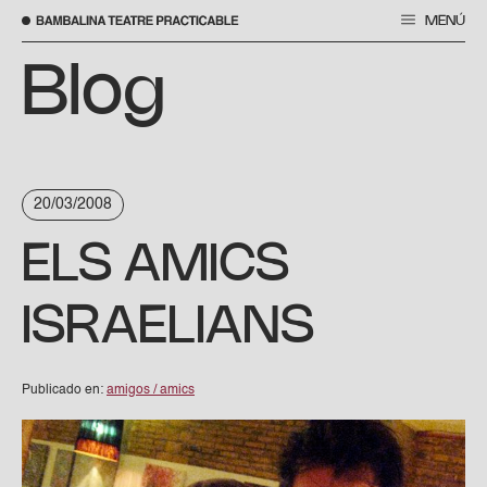
MENÚ
Saltar
al
Blog
contenido
20/03/2008
ELS AMICS
ISRAELIANS
Publicado en:
amigos / amics