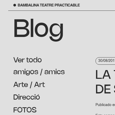
Saltar
al
Blog
contenido
Ver todo
30/08/201
amigos / amics
LA
Arte / Art
DE
Direcció
Publicado 
FOTOS