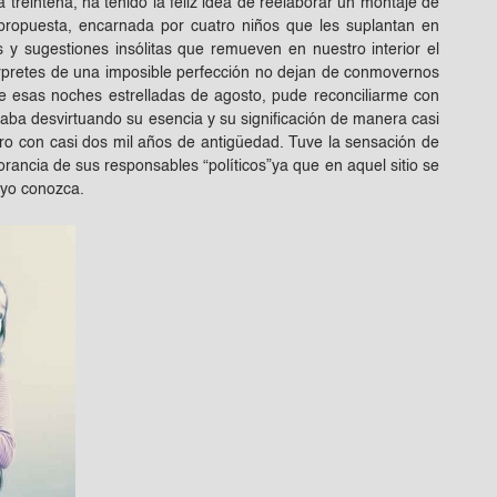
reintena, ha tenido la feliz idea de reelaborar un montaje de
propuesta, encarnada por cuatro niños que les suplantan en
y sugestiones insólitas que remueven en nuestro interior el
térpretes de una imposible perfección no dejan de conmovernos
 esas noches estrelladas de agosto, pude reconciliarme con
aba desvirtuando su esencia y su significación de manera casi
tro con casi dos mil años de antigüedad. Tuve la sensación de
orancia de sus responsables “políticos”ya que en aquel sitio se
 yo conozca.