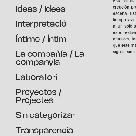
Esta compañ
creación p
Ideas / Idees
escena. Est
tiempo vivi
Interpretació
ni un solo 
este Festiv
Íntimo / Íntim
ofensiva, t
que este mag
siguen sint
La compañía / La
companyia
Laboratori
Proyectos /
Projectes
Sin categorizar
Transparencia