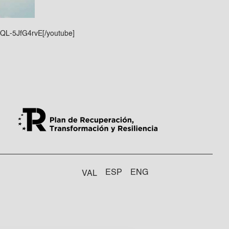
=QL-5JfG4rvE[/youtube]
ESP
ENG
VAL