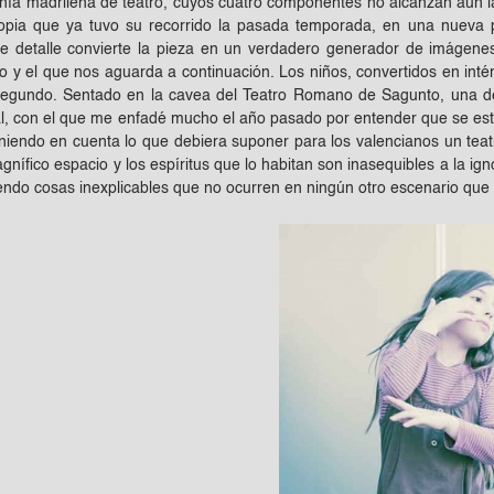
ía madrileña de teatro, cuyos cuatro componentes no alcanzan aún la t
ropia que ya tuvo su recorrido la pasada temporada, en una nueva 
e detalle convierte la pieza en un verdadero generador de imágenes 
do y el que nos aguarda a continuación. Los niños, convertidos en in
segundo. Sentado en la cavea del Teatro Romano de Sagunto, una de
al, con el que me enfadé mucho el año pasado por entender que se est
eniendo en cuenta lo que debiera suponer para los valencianos un tea
nífico espacio y los espíritus que lo habitan son inasequibles a la ign
iendo cosas inexplicables que no ocurren en ningún otro escenario que