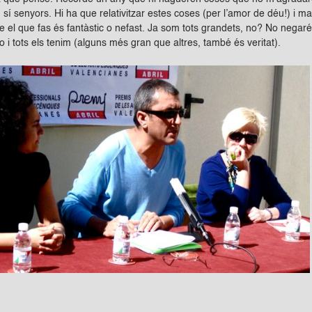
sí senyors. Hi ha que relativitzar estes coses (per l’amor de déu!) i m
que el que fas és fantàstic o nefast. Ja som tots grandets, no? No neg
go i tots els tenim (alguns més gran que altres, també és veritat).