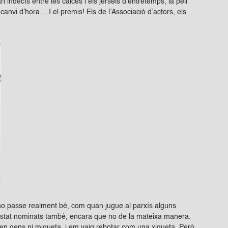
i indecís entre les calces i els jerseis d’entretemps, la pell
 canvi d’hora… I el premis! Els de l’Associació d’actors, els
’ho passe realment bé, com quan jugue al parxís alguns
estat nominats també, encara que no de la mateixa manera.
n gens ni miqueta, i em vaig rebotar com una xiqueta. Però