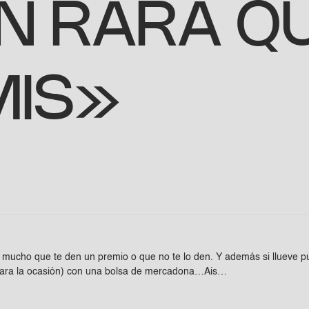
N RARA Q
MIS»
mucho que te den un premio o que no te lo den. Y además si llueve p
ía para la ocasión) con una bolsa de mercadona…Ais…