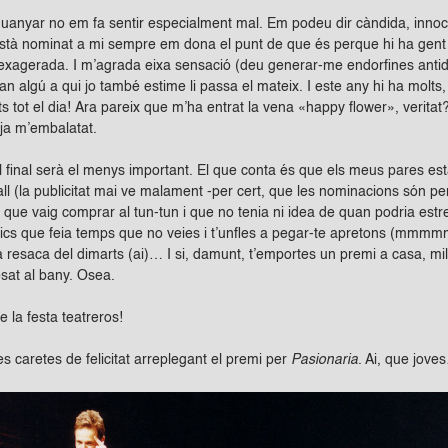
guanyar no em fa sentir especialment mal. Em podeu dir càndida, innoc
 està nominat a mi sempre em dona el punt de que és perque hi ha gent 
xagerada. I m’agrada eixa sensació (deu generar-me endorfines antidep
n algú a qui jo també estime li passa el mateix. I este any hi ha molts, 
ts tot el dia! Ara pareix que m’ha entrat la vena «happy flower», ve
 ja m’embalatat.
 al final serà el menys important. El que conta és que els meus pares 
all (la publicitat mai ve malament -per cert, que les nominacions són p
que vaig comprar al tun-tun i que no tenia ni idea de quan podria est
ics que feia temps que no veies i t’unfles a pegar-te apretons (mmmmmm
 resaca del dimarts (ai)… I si, damunt, t’emportes un premi a casa, mill
osat al bany. Osea.
de la festa teatreros!
s caretes de felicitat arreplegant el premi per
Pasionaria
. Ai, que jove