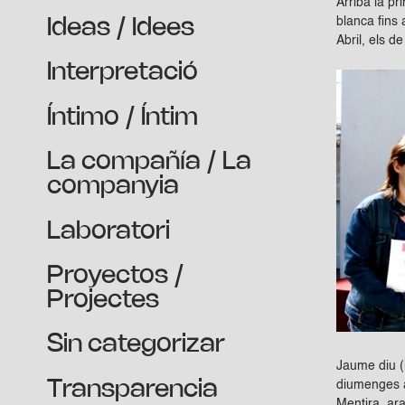
Arriba la pr
blanca fins 
Ideas / Idees
Abril, els d
Interpretació
Íntimo / Íntim
La compañía / La
companyia
Laboratori
Proyectos /
Projectes
Sin categorizar
Jaume diu (
Transparencia
diumenges a
Mentira, ar