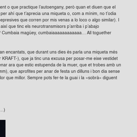
ent o que practique l’autoengany, però quan et diuen que el
per ahí que t’aprecia una miqueta o, com a mínim, no t’odia
resives que corren por mis venas a lo loco o algo similar). I
així que tinc els neurotransmisors p’arriba i p’abajo
ritat? Cumbaia magüey, cumbaiaaaaaaaaaaaa… All toguether
estan encantats, que durant uns dies és parla una miqueta més
er KRAFT-), que ja tinc una excusa per posar-me eixe vestidet
renar ara que estic estupenda de la muer, que et trobes amb un
), que aprofites per anar de festa un dilluns i bon dia sense
or que millor. Sempre pots fer-te la guai i la «sobrà» diguent
s…)