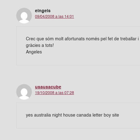
eingels
09/04/2008 a las 14:01
Crec que sóm molt afortunats només pel fet de treballar 
gràcies a tots!
Angeles
usausacube
19/10/2008 a las 07:28
yes australia night house canada letter boy site