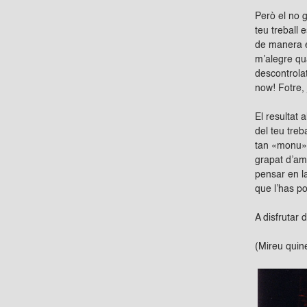
Però el no 
teu treball
de manera e
m’alegre qua
descontrola
now! Fotre,
El resultat
del teu treb
tan «monu» 
grapat d’am
pensar en la
que l’has p
A disfrutar 
(Mireu quine