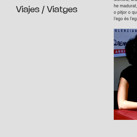
he madurat, 
Viajes / Viatges
o pitjor o 
l’ego és l’e