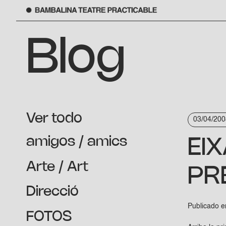
Saltar
al
Blog
contenido
Ver todo
03/04/200
amigos / amics
EI
Arte / Art
PR
Direcció
Publicado 
FOTOS