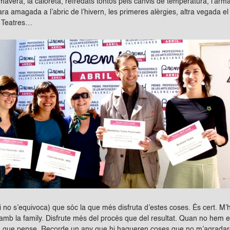
imavera, la caloreta, refredats tontos pels canvis de temperatura, l’armar
ara amagada a l’abric de l’hivern, les primeres alèrgies, altra vegada el
e Teatres…
i no s’equivoca) que sóc la que més disfruta d’estes coses. És cert. M
mb la family. Disfrute més del procés que del resultat. Quan no hem 
a que pense. Recorde un any que hi hagueren coses que no m’agradare