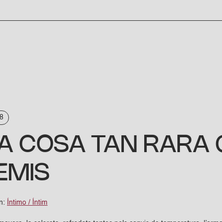
8
XA COSA TAN RARA 
EMIS
en:
Íntimo / Íntim