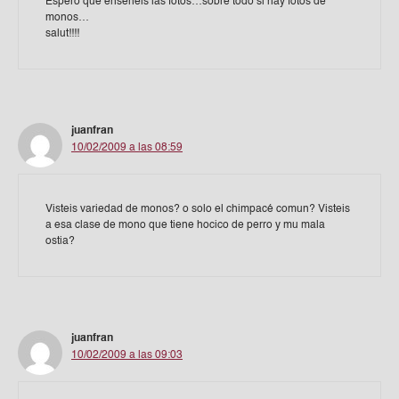
Espero que enseñeis las fotos…sobre todo si hay fotos de
monos…
salut!!!!
juanfran
10/02/2009 a las 08:59
Visteis variedad de monos? o solo el chimpacé comun? Visteis
a esa clase de mono que tiene hocico de perro y mu mala
ostia?
juanfran
10/02/2009 a las 09:03