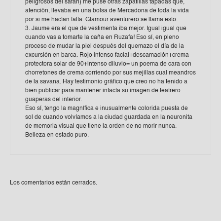
peligrosos del safari) me puse otras zapatillas tapadas que,
atención, llevaba en una bolsa de Mercadona de toda la vida
por si me hacían falta. Glamour aventurero se llama esto.
3. Jaume era el que de vestimenta iba mejor. Igual igual que
cuando vas a tomarte la caña en Ruzafa! Eso sí, en pleno
proceso de mudar la piel después del quemazo el día de la
excursión en barca. Rojo intenso facial+descamación+crema
protectora solar de 90+intenso diluvio= un poema de cara con
chorretones de crema corriendo por sus mejillas cual meandros
de la savana. Hay testimonio gráfico que creo no ha tenido a
bien publicar para mantener intacta su imagen de teatrero
guaperas del interior.
Eso sí, tengo la magnífica e inusualmente colorida puesta de
sol de cuando volvíamos a la ciudad guardada en la neuronita
de memoria visual que tiene la orden de no morir nunca.
Belleza en estado puro.
Los comentarios están cerrados.