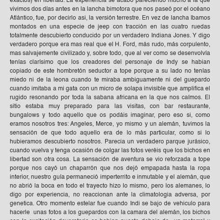
exactos) en libertad. La experiencia se acabó pareciendo mucho a la que
vivimos dos días antes en la lancha bimotora que nos paseó por el océano
Atlántico, fue, por decirlo asi, la versión terrestre. En vez de lancha íbamos
montados en una especie de jeep con tracción en las cuatro ruedas
totalmente descubierto conducido por un verdadero Indiana Jones. Y digo
verdadero porque era mas real que el H. Ford, más rudo, más corpulento,
mas salvajemente civilizado y, sobre todo, que al ver como se desenvolvía
tenías clarísimo que los creadores del personaje de Indy se habian
copiado de este hombretón seductor a tope porque a su lado no tenías
miedo ni de la leona cuando te miraba ambiguamente ni del guepardo
cuando imitaba a mi gata con un micro de solapa invisible que amplifica el
rugido resonando por toda la sabana africana en la que nos caímos. El
sitio estaba muy preparado para las visitas, con bar restaurante,
bungalows y todo aquello que os podáis imaginar, pero eso si, como
eramos nosotros tres: Angeles, Merce, yo mismo y un alemán, tuvimos la
sensación de que todo aquello era de lo más particular, como si lo
hubieramos descubierto nosotros. Parecia un verdadero parque jurásico,
cuando vuelva y tenga ocasión de colgar las fotos veréis que los bichos en
libertad son otra cosa. La sensación de aventura se vio reforzada a tope
porque nos cayó un chaparrón que nos dejó empapada hasta la ropa
interior, nuestro guía permaneció imperterrito e inmutable y el alemán, que
no abrió la boca en todo el trayecto hizo lo mismo, pero los alemanes, lo
digo por experiencia, no reaccionan ante la climatologia adversa, por
genetica. Otro momento estelar fue cuando Indi se bajo de vehiculo para
hacerle unas fotos a los guepardos con la camara del alemán, los bichos