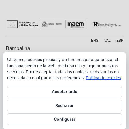
ENG
VAL
ESP
Bambalina
Teatre
Utilizamos cookies propias y de terceros para garantizar el
Practicable
funcionamiento de la web, medir su uso y mejorar nuestros
servicios. Puede aceptar todas las cookies, rechazar las no
Calle Manyà, 5-bajo
46009, Valencia
necesarias o configurar sus preferencias.
Política de cookies
info@bambalina.es
Aceptar todo
Tel (+34) 96 391 13 73
Tel (+34) 664 576 071
Rechazar
Configurar
Aviso Legal
Política de Privacidad