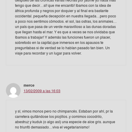
después de las crónicas varias hechas por jaume yo nada más
tengo que decir…sí! que me encantó! íbamos con la idea de
áfrica profunda y negros por doquier y al final era bastante
occidental. pequeña decepción en nuestra llegada…pero poco
a poco nos sentimos cómodos. el sol, las ostras, los animales…
un país que pasa de un verde maravilloso a las dunas doradas
que llegan hasta el mar. Y es que a veces se nos olvidaba que
íbamos a trabajar! Y además las funciones fueron un placer,
sobretodo en la capital,que inmersos en los apausos te
preguntabas si de verdad se lo habían pasado tan bien. Un
viaje para recordar y un lugar para volver.
merce
13/02/2009 a las 16:03
y sí, vimos monos pero no chimpancés. Estaban por ahí, pr la
carretera quitándose los piojillos..y comimos cocodrilo,
abestruz y kuduk (o algo así) una especie de alce gris. aunque
no triunfó demasiado…viva el vegetarianismo!