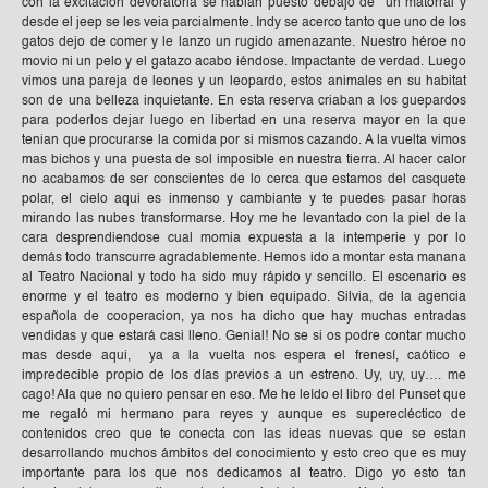
con la excitación devoratoria se habian puesto debajo de un matorral y
desde el jeep se les veia parcialmente. Indy se acerco tanto que uno de los
gatos dejo de comer y le lanzo un rugido amenazante. Nuestro héroe no
movio ni un pelo y el gatazo acabo iéndose. Impactante de verdad. Luego
vimos una pareja de leones y un leopardo, estos animales en su habitat
son de una belleza inquietante. En esta reserva criaban a los guepardos
para poderlos dejar luego en libertad en una reserva mayor en la que
tenian que procurarse la comida por si mismos cazando. A la vuelta vimos
mas bichos y una puesta de sol imposible en nuestra tierra. Al hacer calor
no acabamos de ser conscientes de lo cerca que estamos del casquete
polar, el cielo aqui es inmenso y cambiante y te puedes pasar horas
mirando las nubes transformarse. Hoy me he levantado con la piel de la
cara desprendiendose cual momia expuesta a la intemperie y por lo
demás todo transcurre agradablemente. Hemos ido a montar esta manana
al Teatro Nacional y todo ha sido muy rápido y sencillo. El escenario es
enorme y el teatro es moderno y bien equipado. Silvia, de la agencia
española de cooperacion, ya nos ha dicho que hay muchas entradas
vendidas y que estará casi lleno. Genial! No se si os podre contar mucho
mas desde aqui, ya a la vuelta nos espera el frenesí, caótico e
impredecible propio de los días previos a un estreno. Uy, uy, uy…. me
cago! Ala que no quiero pensar en eso. Me he leído el libro del Punset que
me regaló mi hermano para reyes y aunque es superecléctico de
contenidos creo que te conecta con las ideas nuevas que se estan
desarrollando muchos ámbitos del conocimiento y esto creo que es muy
importante para los que nos dedicamos al teatro. Digo yo esto tan