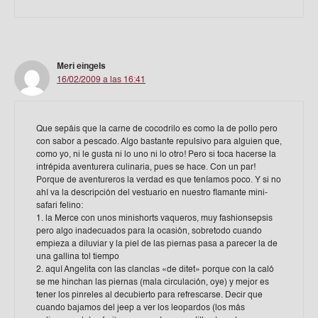
Meri eingels
16/02/2009 a las 16:41
Que sepáis que la carne de cocodrilo es como la de pollo pero
con sabor a pescado. Algo bastante repulsivo para alguien que,
como yo, ni le gusta ni lo uno ni lo otro! Pero si toca hacerse la
intrépida aventurera culinaria, pues se hace. Con un par!
Porque de aventureros la verdad es que teníamos poco. Y si no
ahí va la descripción del vestuario en nuestro flamante mini-
safari felino:
1. la Merce con unos minishorts vaqueros, muy fashionsepsis
pero algo inadecuados para la ocasión, sobretodo cuando
empieza a diluviar y la piel de las piernas pasa a parecer la de
una gallina tol tiempo
2. aquí Angelita con las clanclas «de ditet» porque con la caló
se me hinchan las piernas (mala circulación, oye) y mejor es
tener los pinreles al decubierto para refrescarse. Decir que
cuando bajamos del jeep a ver los leopardos (los más