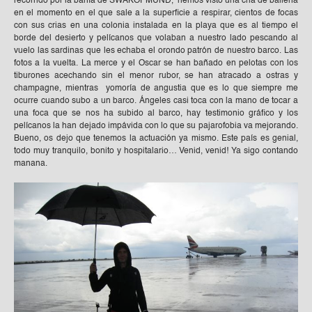
recorrido por la bahía de SWAKOPMUND, hemos visto una cria de ballena
en el momento en el que sale a la superficie a respirar, cientos de focas
con sus crias en una colonia instalada en la playa que es al tiempo el
borde del desierto y pelícanos que volaban a nuestro lado pescando al
vuelo las sardinas que les echaba el orondo patrón de nuestro barco. Las
fotos a la vuelta. La merce y el Oscar se han bañado en pelotas con los
tiburones acechando sin el menor rubor, se han atracado a ostras y
champagne, mientras yomoría de angustia que es lo que siempre me
ocurre cuando subo a un barco. Ángeles casi toca con la mano de tocar a
una foca que se nos ha subido al barco, hay testimonio gráfico y los
pelícanos la han dejado impávida con lo que su pajarofobia va mejorando.
Bueno, os dejo que tenemos la actuación ya mismo. Este país es genial,
todo muy tranquilo, bonito y hospitalario… Venid, venid! Ya sigo contando
manana.