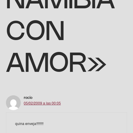
NAMIBIA
CON
AMOR»
rocío
05/02/2009 a las 00:05
quina enveja!!!!!!!!