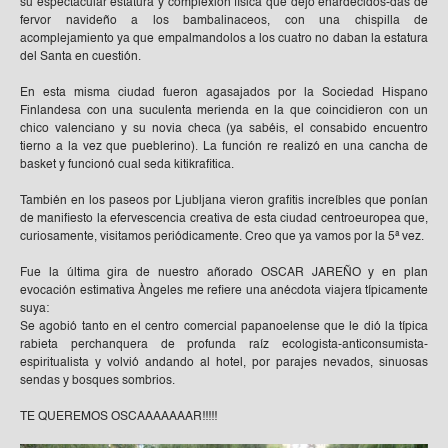
su espectacular estatura y complexión física que dejó enardecidos-das de
fervor navideño a los bambalinaceos, con una chispilla de
acomplejamiento ya que empalmandolos a los cuatro no daban la estatura
del Santa en cuestión.
En esta misma ciudad fueron agasajados por la Sociedad Hispano
Finlandesa con una suculenta merienda en la que coincidieron con un
chico valenciano y su novia checa (ya sabéis, el consabido encuentro
tierno a la vez que pueblerino). La función re realizó en una cancha de
basket y funcionó cual seda kitikrafitica.
También en los paseos por Ljubljana vieron grafitis increíbles que ponían
de manifiesto la efervescencia creativa de esta ciudad centroeuropea que,
curiosamente, visitamos periódicamente. Creo que ya vamos por la 5ª vez.
Fue la última gira de nuestro añorado OSCAR JAREÑO y en plan
evocación estimativa Àngeles me refiere una anécdota viajera típicamente
suya:
Se agobió tanto en el centro comercial papanoelense que le dió la típica
rabieta perchanquera de profunda raíz ecologista-anticonsumista-
espiritualista y volvió andando al hotel, por parajes nevados, sinuosas
sendas y bosques sombrios.
TE QUEREMOS OSCAAAAAAAR!!!!!