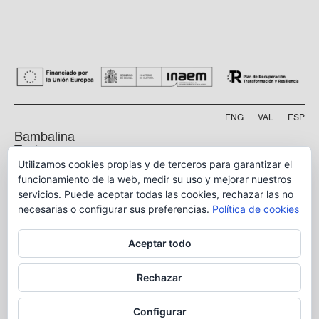
ENG
VAL
ESP
Bambalina
Teatre
Utilizamos cookies propias y de terceros para garantizar el
Practicable
funcionamiento de la web, medir su uso y mejorar nuestros
servicios. Puede aceptar todas las cookies, rechazar las no
Calle Manyà, 5-bajo
46009, Valencia
necesarias o configurar sus preferencias.
Política de cookies
info@bambalina.es
Aceptar todo
Tel (+34) 96 391 13 73
Tel (+34) 664 576 071
Rechazar
Configurar
Aviso Legal