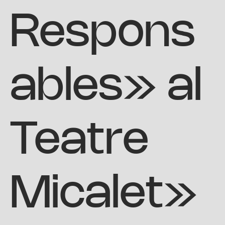
Respons
ables» al
Teatre
Micalet»