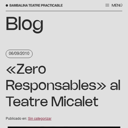
MENÚ
Saltar
al
Blog
contenido
06/09/2010
«Zero
Responsables» al
Teatre Micalet
Publicado en:
Sin categorizar