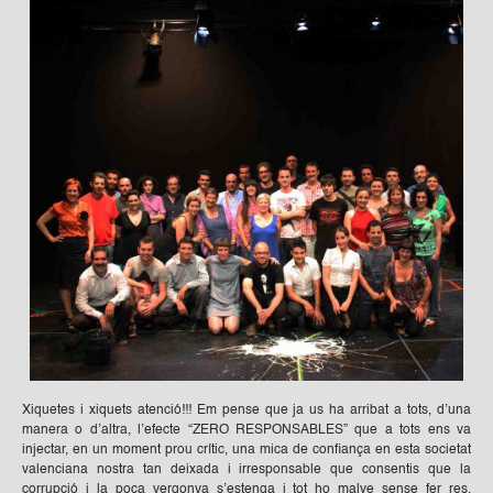
Xiquetes i xiquets atenció!!! Em pense que ja us ha arribat a tots, d’una
manera o d’altra, l’efecte “ZERO RESPONSABLES” que a tots ens va
injectar, en un moment prou crític, una mica de confiança en esta societat
valenciana nostra tan deixada i irresponsable que consentis que la
corrupció i la poca vergonya s’estenga i tot ho malve sense fer res.