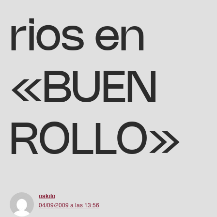
rios en
«BUEN
ROLLO»
oskilo
04/09/2009 a las 13:56