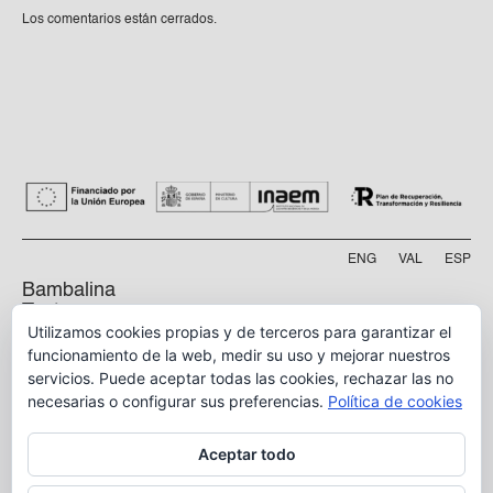
Los comentarios están cerrados.
ENG
VAL
ESP
Bambalina
Teatre
Practicable
Utilizamos cookies propias y de terceros para garantizar el
funcionamiento de la web, medir su uso y mejorar nuestros
Calle Manyà, 5-bajo
servicios. Puede aceptar todas las cookies, rechazar las no
46009, Valencia
necesarias o configurar sus preferencias.
Política de cookies
info@bambalina.es
Aceptar todo
Tel (+34) 96 391 13 73
Tel (+34) 664 576 071