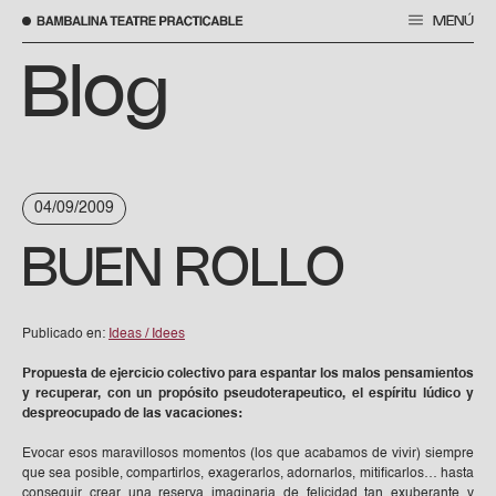
MENÚ
Saltar
al
Blog
contenido
04/09/2009
BUEN ROLLO
Publicado en:
Ideas / Idees
Propuesta de ejercicio colectivo para espantar los malos pensamientos
y recuperar, con un propósito pseudoterapeutico, el espíritu lúdico y
despreocupado de las vacaciones:
Evocar esos maravillosos momentos (los que acabamos de vivir) siempre
que sea posible, compartirlos, exagerarlos, adornarlos, mitificarlos… hasta
conseguir crear una reserva imaginaria de felicidad tan exuberante y